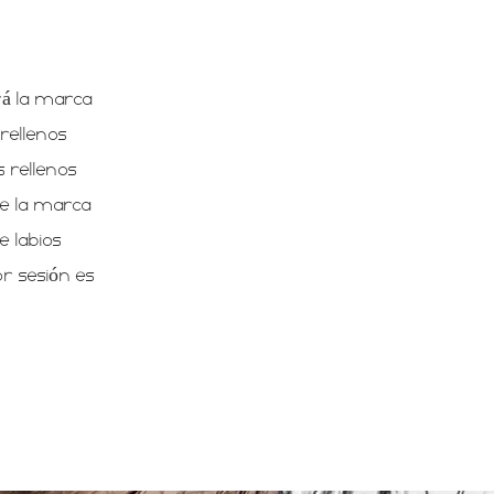
irá la marca
 rellenos
s rellenos
de la marca
e labios
or sesión es