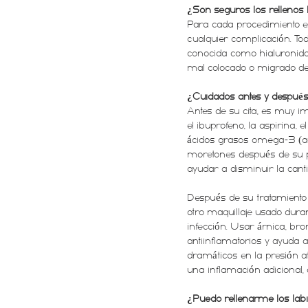
¿Son seguros los rellenos 
Para cada procedimiento es
cualquier complicación. Tod
conocida como hialuronidas
mal colocado o migrado de
¿Cuidados antes y despué
Antes de su cita, es muy i
el ibuprofeno, la aspirina, e
ácidos grasos omega-3 (ac
moretones después de su p
ayudar a disminuir la can
Después de su tratamiento de
otro maquillaje usado duran
infección. Usar árnica, br
antiinflamatorios y ayuda
dramáticos en la presión 
una inflamación adicional,
¿Puedo rellenarme los labi