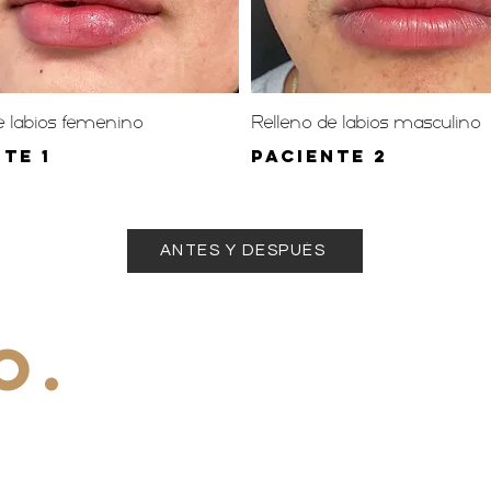
e labios femenino
Relleno de labios masculino
te 1
paciente 2
ANTES Y DESPUÉS
O.