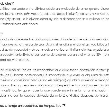
labiales?
tético realizado en la clínica, existe un protocolo de emergencia dis
os los rellenos dérmicos a base de ácido hialurónico son reversibles 
a (Hylenex). La hialuronidasa ayuda a descomponer el relleno en cas
 tratamientos anteriores.
s?
mportante que evite los anticoagulantes durante al menos una semana.
l naproxeno, la hierba de San Juan, el jengibre, el ajo, el ginkgo biloba,
eites de pescado) y otros medicamentos antiinflamatorios ayudará a 
rocedimiento. Evite el consumo de alcohol durante al menos 24 hora
tidad de moretones.
 relleno de labios, es importante que evite tocar, masajear, besar, pra
te las 6 horas posteriores. Es importante que evite cualquiera de est
omelina o consumir piña (si no es alérgico) ayuda a acelerar el tiemp
 a curar los moretones más rápido. Si experimenta condiciones climá
atmosférica, tenga en cuenta que puede experimentar una hinchazón 
 duerma con la cabeza elevada durante 2 a 4 días después del tratam
os si tengo antecedentes de herpes tipo 1?