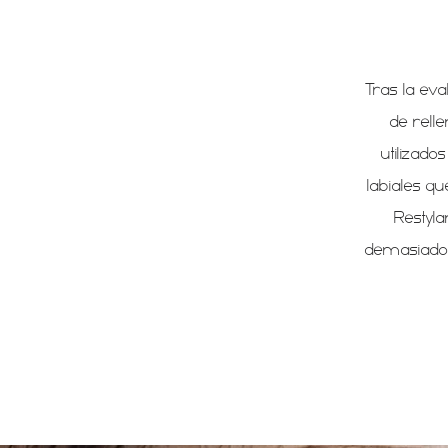
Tras la eva
de rell
utilizado
labiales q
Restyla
demasiado l