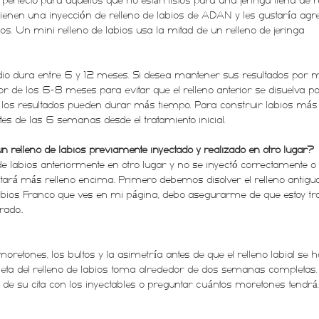
 perfecto para aquellos que no están listos para una jeringa llena de r
tienen una inyección de relleno de labios de ADAN y les gustaría a
s. Un mini relleno de labios usa la mitad de un relleno de jeringa
edio dura entre 6 y 12 meses. Si desea mantener sus resultados por
dor de los 6-8 meses para evitar que el relleno anterior se disuelva 
o, los resultados pueden durar más tiempo. Para construir labios m
es de las 6 semanas desde el tratamiento inicial.
n relleno de labios previamente inyectado y realizado en otro lugar?
de labios anteriormente en otro lugar y no se inyectó correctamente o
ará más relleno encima. Primero debemos disolver el relleno antiguo y
labios Franco que ves en mi página, debo asegurarme de que estoy tr
grado..
 moretones, los bultos y la asimetría antes de que el relleno labial s
ta del relleno de labios toma alrededor de dos semanas completas. 
e su cita con los inyectables o preguntar cuántos moretones tendrá