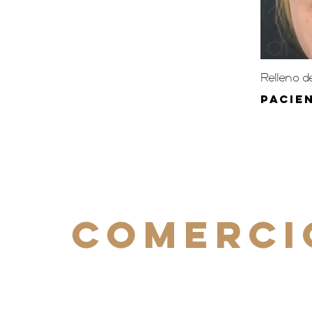
Relleno d
pacien
COMERCI