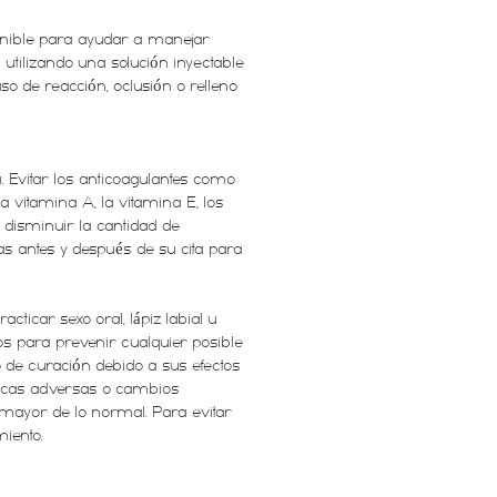
ponible para ayudar a manejar
utilizando una solución inyectable
o de reacción, oclusión o relleno
 Evitar los anticoagulantes como
 la vitamina A, la vitamina E, los
disminuir la cantidad de
s antes y después de su cita para
cticar sexo oral, lápiz labial u
os para prevenir cualquier posible
o de curación debido a sus efectos
ticas adversas o cambios
mayor de lo normal. Para evitar
iento.