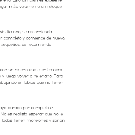
elleno. Esto también es excelente
gregar más volumen o un retoque
 más tiempo, se recomienda
por completo y comience de nuevo.
ás pequeños, se recomienda
 con un relleno que el enfermero
 luego volver a rellenarlo. Para
abajando en labios que no tienen
e haya curado por completo es
No es realista esperar que no le
. Todos tienen moretones y sanan