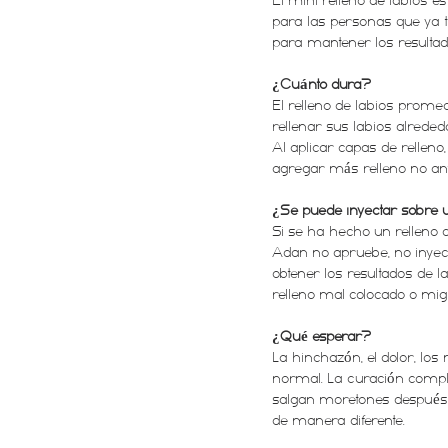
El mini relleno de labios es
para las personas que ya 
para mantener los resultado
¿Cuánto dura?
El relleno de labios prom
rellenar sus labios alrede
Al aplicar capas de rellen
agregar más relleno no ant
¿Se puede inyectar sobre u
Si se ha hecho un relleno 
Adan no apruebe, no inyect
obtener los resultados de 
relleno mal colocado o mi
¿Qué esperar?
La hinchazón, el dolor, los
normal. La curación comple
salgan moretones después d
de manera diferente.