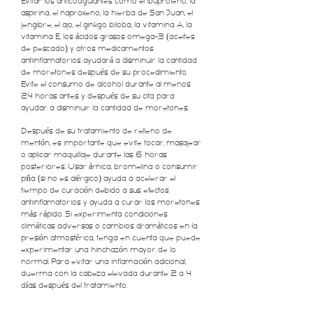
Evitar los anticoagulantes como el ibuprofeno, la
aspirina, el naproxeno, la hierba de San Juan, el
jengibre, el ajo, el ginkgo biloba, la vitamina A, la
vitamina E, los ácidos grasos omega-3 (aceites
de pescado) y otros medicamentos
antiinflamatorios ayudará a disminuir la cantidad
de moretones después de su procedimiento.
Evite el consumo de alcohol durante al menos
24 horas antes y después de su cita para
ayudar a disminuir la cantidad de moretones.
Después de su tratamiento de relleno de
mentón, es importante que evite tocar, masajear
o aplicar maquillaje durante las 6 horas
posteriores. Usar árnica, bromelina o consumir
piña (si no es alérgico) ayuda a acelerar el
tiempo de curación debido a sus efectos
antiinflamatorios y ayuda a curar los moretones
más rápido. Si experimenta condiciones
climáticas adversas o cambios dramáticos en la
presión atmosférica, tenga en cuenta que puede
experimentar una hinchazón mayor de lo
normal. Para evitar una inflamación adicional,
duerma con la cabeza elevada durante 2 a 4
días después del tratamiento.